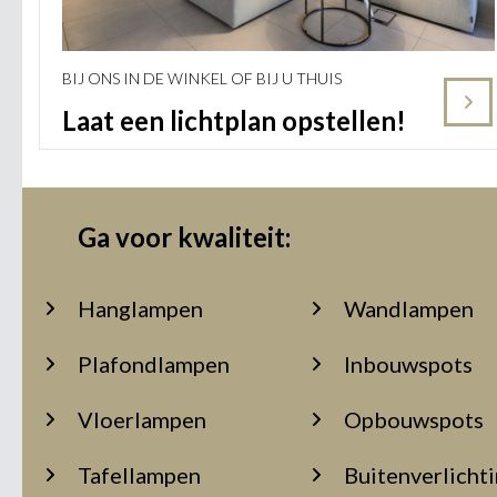
BIJ ONS IN DE WINKEL OF BIJ U THUIS
Laat een lichtplan opstellen!
Ga voor kwaliteit:
Hanglampen
Wandlampen
Plafondlampen
Inbouwspots
Vloerlampen
Opbouwspots
Tafellampen
Buitenverlicht