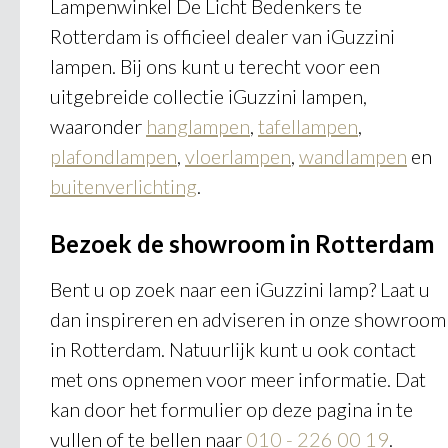
Lampenwinkel De Licht Bedenkers te
Rotterdam is officieel dealer van iGuzzini
lampen. Bij ons kunt u terecht voor een
uitgebreide collectie iGuzzini lampen,
waaronder
hanglampen
,
tafellampen
,
plafondlampen
,
vloerlampen
,
wandlampen
en
buitenverlichting
.
Bezoek de showroom in Rotterdam
Bent u op zoek naar een iGuzzini lamp? Laat u
dan inspireren en adviseren in onze showroom
in Rotterdam. Natuurlijk kunt u ook contact
met ons opnemen voor meer informatie. Dat
kan door het formulier op deze pagina in te
vullen of te bellen naar
010 - 226 00 19
.