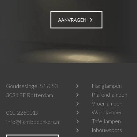
AANVRAGEN
Hanglampen
Goudsesingel 51 & 53
Plafondlampen
3031 EE Rotterdam
Vloerlampen
Wandlampen
010-2260019
Tafellampen
info@lichtbedenkers.nl
Inbouwspots