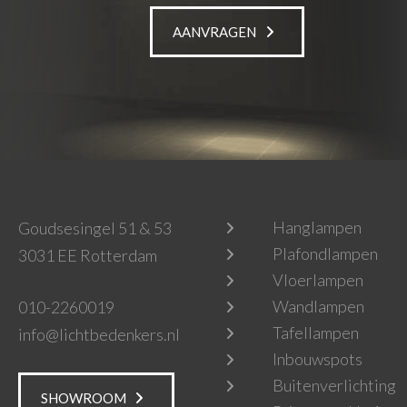
AANVRAGEN
Hanglampen
Goudsesingel 51 & 53
Plafondlampen
3031 EE Rotterdam
Vloerlampen
Wandlampen
010-2260019
Tafellampen
info@lichtbedenkers.nl
Inbouwspots
Buitenverlichting
SHOWROOM